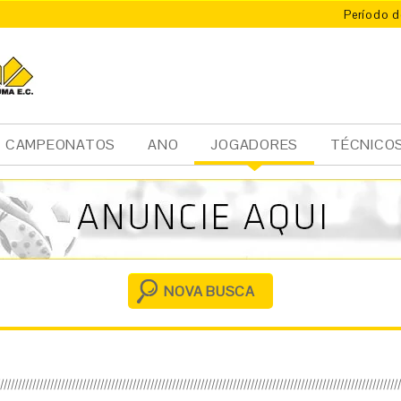
Período d
CAMPEONATOS
ANO
JOGADORES
TÉCNICO
Ini
cia
l
NOVA BUSCA