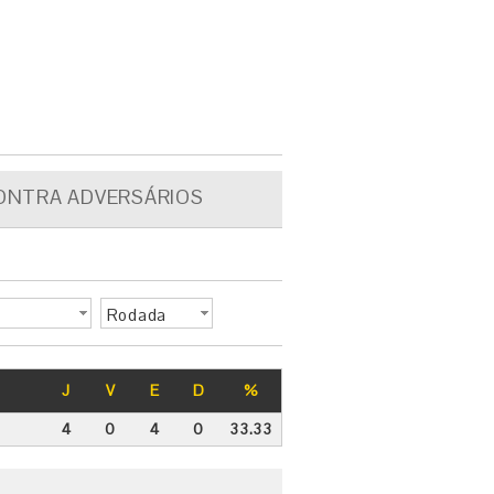
ONTRA ADVERSÁRIOS
Rodada
J
V
E
D
%
4
0
4
0
33.33