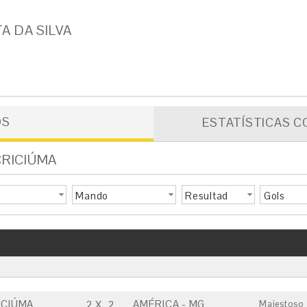
A DA SILVA
OS
ESTATÍSTICAS C
CRICIÚMA
Mando
Resultad
Gols
o
ICIÚMA
AMÉRICA - MG
2
X
2
Majestoso