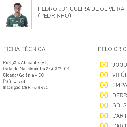
PEDRO JUNQUEIRA DE OLIVEIRA
(PEDRINHO)
FICHA TÉCNICA
PELO CRI
Posição:
Atacante (AT)
00
JOG
Data de Nascimento:
23/03/2004
00
VITÓ
Cidade:
Goiânia - GO
País:
Brasil
00
EMP
Inscrição CBF:
639870
00
DER
00
GOLS
00
CART
00
CART