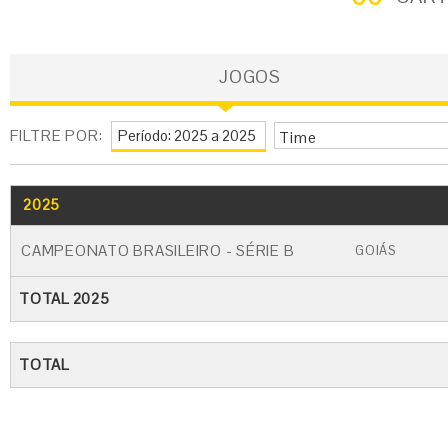
JOGOS
FILTRE POR:
Time
2025
GO
CARTÃO AMARELO
CARTÃO VERME
CAMPEONATO BRASILEIRO - SÉRIE B
GOIÁS
TOTAL 2025
TOTAL