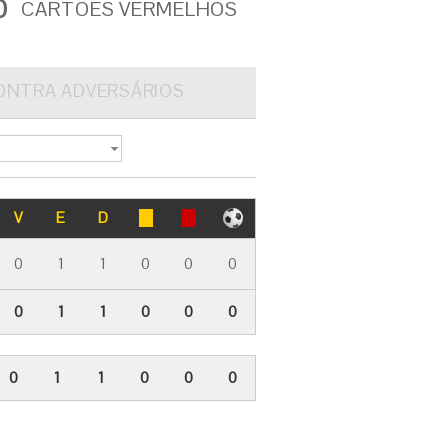
0
CARTÕES VERMELHOS
ONTRA ADVERSÁRIOS
V
E
D
0
1
1
0
0
0
0
1
1
0
0
0
0
1
1
0
0
0