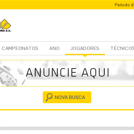
Período d
CAMPEONATOS
ANO
JOGADORES
TÉCNICO
Ini
cia
l
NOVA BUSCA