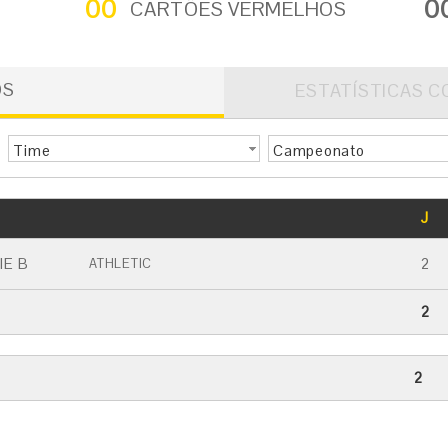
00
0
CARTÕES VERMELHOS
OS
ESTATÍSTICAS C
Time
Campeonato
GOLS
J
CARTÃO AMARELO
CARTÃO VERMELHO
IE B
2
ATHLETIC
2
2