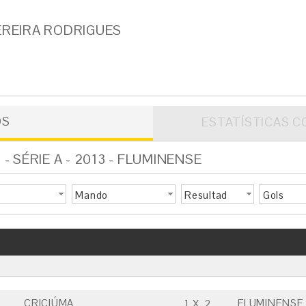
REIRA RODRIGUES
OS
ESTATÍSTICAS C
 SÉRIE A - 2013 - FLUMINENSE
Mando
Resultad
Gols
o
CRICIÚMA
FLUMINENSE 
1
X
2