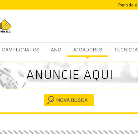
Período d
CAMPEONATOS
ANO
JOGADORES
TÉCNICO
Ini
cia
l
NOVA BUSCA