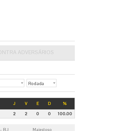
ONTRA ADVERSÁRIOS
Rodada
J
V
E
D
%
2
2
0
0
100.00
- RJ
Majestoso