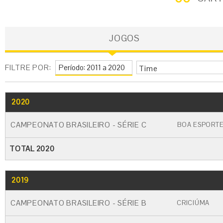
JOGOS
FILTRE POR:
Time
2020
GO
CARTÃO AMARELO
CARTÃO VERM
CAMPEONATO BRASILEIRO - SÉRIE C
BOA ESPORT
TOTAL 2020
2019
GO
CARTÃO AMARELO
CARTÃO VERME
CAMPEONATO BRASILEIRO - SÉRIE B
CRICIÚMA