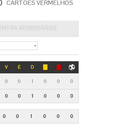
0
CARTÕES VERMELHOS
ONTRA ADVERSÁRIOS
V
E
D
0
0
1
0
0
0
0
0
1
0
0
0
0
0
1
0
0
0