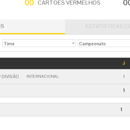
00
0
CARTÕES VERMELHOS
OS
ESTATÍSTICAS C
Time
Campeonato
GOLS
J
CARTÃO AMARELO
CARTÃO VERMELHO
 DIVISÃO
1
INTERNACIONAL
1
1