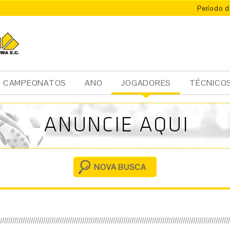
Período d
CAMPEONATOS
ANO
JOGADORES
TÉCNICO
Ini
cia
l
NOVA BUSCA