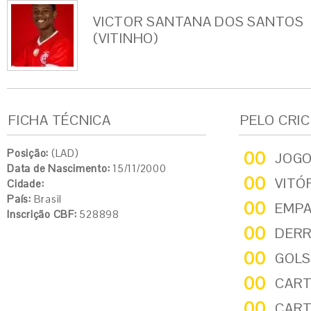
VICTOR SANTANA DOS SANTOS
(VITINHO)
FICHA TÉCNICA
PELO CRI
Posição:
(LAD)
00
JOG
Data de Nascimento:
15/11/2000
00
VITÓ
Cidade:
País:
Brasil
00
EMP
Inscrição CBF:
528898
00
DER
00
GOLS
00
CART
00
CART