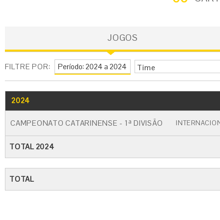
JOGOS
FILTRE POR:
Time
2024
GO
CARTÃO AMARELO
CARTÃO VERM
CAMPEONATO CATARINENSE - 1ª DIVISÃO
INTERNACIO
TOTAL 2024
TOTAL