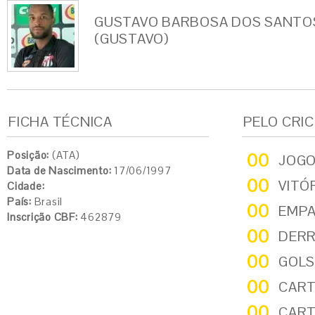
GUSTAVO BARBOSA DOS SANTO
(GUSTAVO)
FICHA TÉCNICA
PELO CRI
Posição:
(ATA)
00
JOG
Data de Nascimento:
17/06/1997
00
VITÓ
Cidade:
País:
Brasil
00
EMP
Inscrição CBF:
462879
00
DER
00
GOLS
00
CART
00
CART