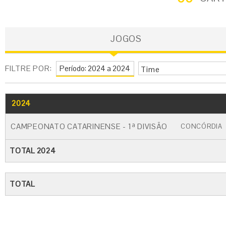
JOGOS
FILTRE POR:
Time
2024
GO
CARTÃO AMARELO
CARTÃO VERM
CAMPEONATO CATARINENSE - 1ª DIVISÃO
CONCÓRDIA
TOTAL 2024
TOTAL