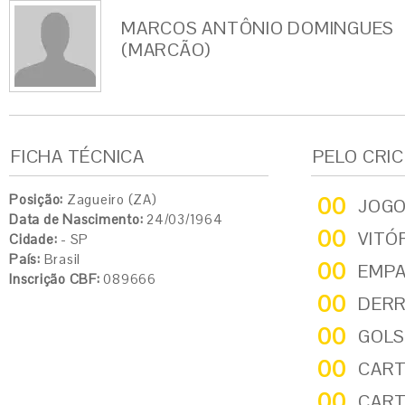
MARCOS ANTÔNIO DOMINGUES
(MARCÃO)
FICHA TÉCNICA
PELO CRI
Posição:
Zagueiro (ZA)
00
JOG
Data de Nascimento:
24/03/1964
00
VITÓ
Cidade:
- SP
País:
Brasil
00
EMP
Inscrição CBF:
089666
00
DER
00
GOLS
00
CART
00
CART