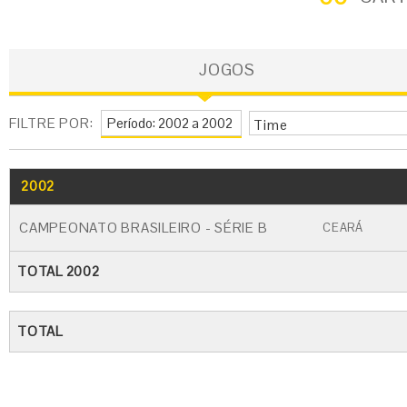
JOGOS
FILTRE POR:
Time
2002
GO
CARTÃO AMARELO
CARTÃO VERME
CAMPEONATO BRASILEIRO - SÉRIE B
CEARÁ
TOTAL 2002
TOTAL