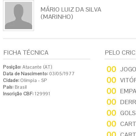
MÁRIO LUIZ DA SILVA
(MARINHO)
FICHA TÉCNICA
PELO CRI
Posição:
Atacante (AT)
00
JOG
Data de Nascimento:
03/05/1977
00
VITÓ
Cidade:
Olímpia - SP
País:
Brasil
00
EMP
Inscrição CBF:
129991
00
DER
00
GOLS
00
CART
00
CART