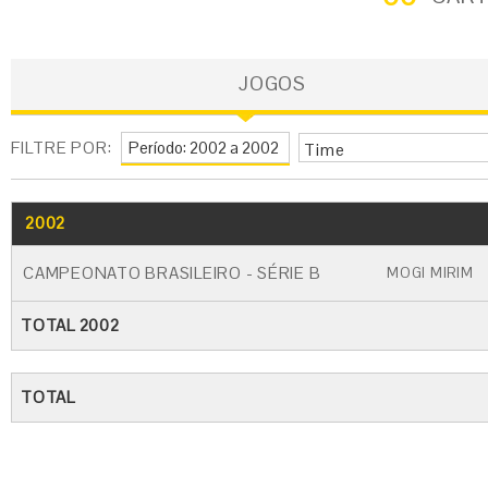
JOGOS
FILTRE POR:
Time
2002
GO
CARTÃO AMARELO
CARTÃO VERME
CAMPEONATO BRASILEIRO - SÉRIE B
MOGI MIRIM
TOTAL 2002
TOTAL