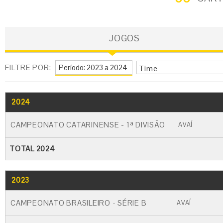
JOGOS
FILTRE POR:
Time
2024
GO
CARTÃO AMARELO
CARTÃO VERM
CAMPEONATO CATARINENSE - 1ª DIVISÃO
AVAÍ
TOTAL 2024
2023
GO
CARTÃO AMARELO
CARTÃO VERME
CAMPEONATO BRASILEIRO - SÉRIE B
AVAÍ