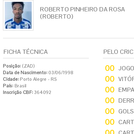
ROBERTO PINHEIRO DA ROSA
(ROBERTO)
FICHA TÉCNICA
PELO CRI
Posição:
(ZAD)
00
JOG
Data de Nascimento:
03/06/1998
00
VITÓ
Cidade:
Porto Alegre - RS
País:
Brasil
00
EMP
Inscrição CBF:
364092
00
DER
00
GOLS
00
CART
00
CART