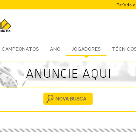
Período d
CAMPEONATOS
ANO
JOGADORES
TÉCNICO
Ini
cia
l
NOVA BUSCA