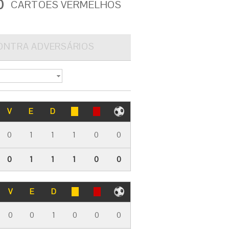
0
CARTÕES VERMELHOS
ONTRA ADVERSÁRIOS
V
E
D
0
1
1
1
0
0
0
1
1
1
0
0
V
E
D
0
0
1
0
0
0