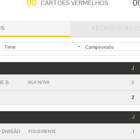
00
0
CARTÕES VERMELHOS
OS
ESTATÍSTICAS C
Time
Campeonato
GOLS
J
CARTÃO AMARELO
CARTÃO VERMELHO
IE B
2
VILA NOVA
2
GOLS
J
CARTÃO AMARELO
CARTÃO VERMELHO
 DIVISÃO
1
FIGUEIRENSE