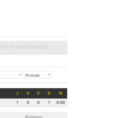
ONTRA ADVERSÁRIOS
Rodada
J
V
E
D
%
1
0
0
1
0.00
Majestoso