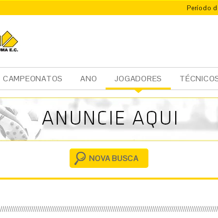
Período d
CAMPEONATOS
ANO
JOGADORES
TÉCNICO
Ini
cia
l
NOVA BUSCA