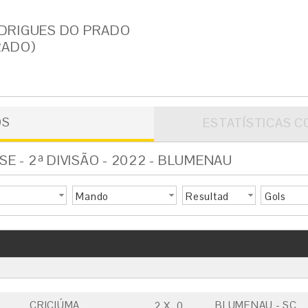
DRIGUES DO PRADO
RADO)
OS
ESTATÍSTICAS C
 - 2ª DIVISÃO - 2022 - BLUMENAU
Mando
Resultad
Gols
o
CRICIÚMA
BLUMENAU - SC
2
X
0