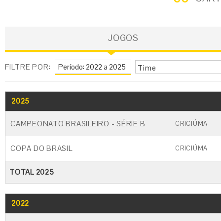
JOGOS
FILTRE POR:
Time
2025
GO
CARTÃO AMARELO
CARTÃO VERME
CAMPEONATO BRASILEIRO - SÉRIE B
CRICIÚMA
COPA DO BRASIL
CRICIÚMA
TOTAL 2025
2022
GO
CARTÃO AMARELO
CARTÃO VERME