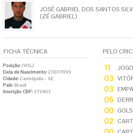
JOSÉ GABRIEL DOS SANTOS SIL
(ZÉ GABRIEL)
FICHA TÉCNICA
PELO CRI
Posição:
(VOL)
11
JOG
Data de Nascimento:
21/01/1999
03
VITÓ
Cidade:
Carmópolis - SE
País:
Brasil
03
EMP
Inscrição CBF:
372403
05
DER
00
GOLS
02
CART
00
CART