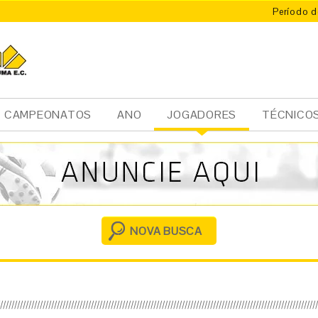
Período d
CAMPEONATOS
ANO
JOGADORES
TÉCNICO
Ini
cia
l
NOVA BUSCA