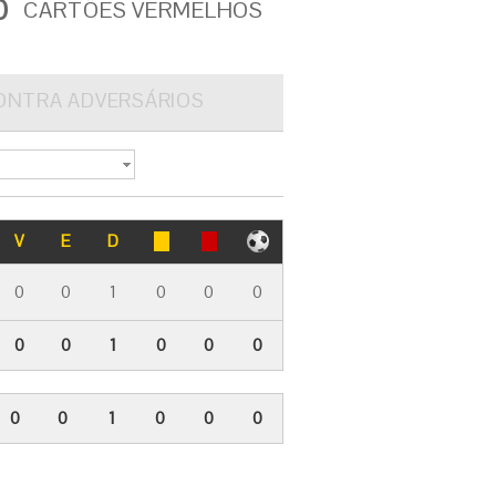
0
CARTÕES VERMELHOS
ONTRA ADVERSÁRIOS
V
E
D
0
0
1
0
0
0
0
0
1
0
0
0
0
0
1
0
0
0