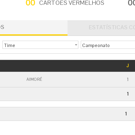
00
0
CARTÕES VERMELHOS
OS
ESTATÍSTICAS C
Time
Campeonato
GOLS
J
CARTÃO AMARELO
CARTÃO VERMELHO
1
AIMORÉ
1
1