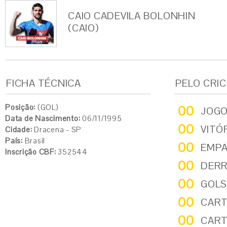
CAIO CADEVILA BOLONHIN
(CAIO)
FICHA TÉCNICA
PELO CRI
Posição:
(GOL)
00
JOG
Data de Nascimento:
06/11/1995
00
VITÓ
Cidade:
Dracena - SP
País:
Brasil
00
EMP
Inscrição CBF:
352544
00
DER
00
GOLS
00
CART
00
CART