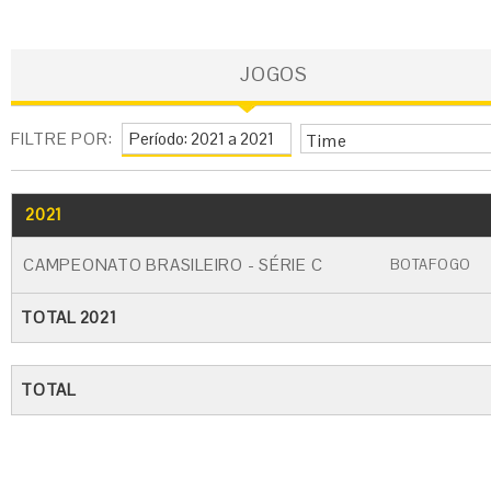
JOGOS
FILTRE POR:
Time
2021
GO
CARTÃO AMARELO
CARTÃO VERM
CAMPEONATO BRASILEIRO - SÉRIE C
BOTAFOGO
TOTAL 2021
TOTAL