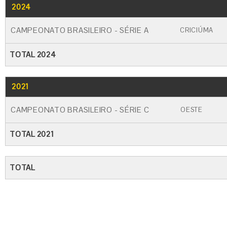
2024
GO
CARTÃO AMARELO
CARTÃO VERME
CAMPEONATO BRASILEIRO - SÉRIE A
CRICIÚMA
TOTAL 2024
2021
GO
CARTÃO AMARELO
CARTÃO VERM
CAMPEONATO BRASILEIRO - SÉRIE C
OESTE
TOTAL 2021
TOTAL