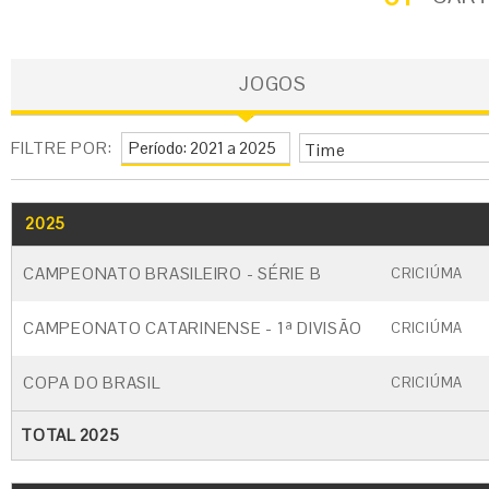
JOGOS
FILTRE POR:
Time
2025
GO
CARTÃO AMARELO
CARTÃO VERM
CAMPEONATO BRASILEIRO - SÉRIE B
CRICIÚMA
CAMPEONATO CATARINENSE - 1ª DIVISÃO
CRICIÚMA
COPA DO BRASIL
CRICIÚMA
TOTAL 2025