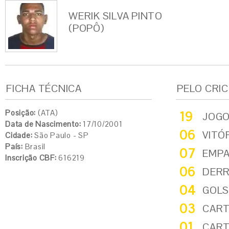
WERIK SILVA PINTO
(POPÔ)
FICHA TÉCNICA
PELO CRI
Posição:
(ATA)
19
JOG
Data de Nascimento:
17/10/2001
06
VITÓ
Cidade:
São Paulo - SP
País:
Brasil
07
EMP
Inscrição CBF:
616219
06
DER
04
GOLS
03
CART
01
CART