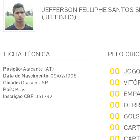
JEFFERSON FELLIPHE SANTOS S
(JEFFINHO)
FICHA TÉCNICA
PELO CRI
Posição:
Atacante (AT)
00
JOG
Data de Nascimento:
09/02/1998
00
VITÓ
Cidade:
Osasco - SP
País:
Brasil
00
EMP
Inscrição CBF:
351792
00
DER
00
GOLS
00
CART
00
CART