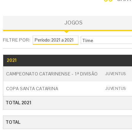
JOGOS
FILTRE POR:
Time
2021
GO
CARTÃO AMARELO
CARTÃO VERM
CAMPEONATO CATARINENSE - 1ª DIVISÃO
JUVENTUS
COPA SANTA CATARINA
JUVENTUS
TOTAL 2021
TOTAL