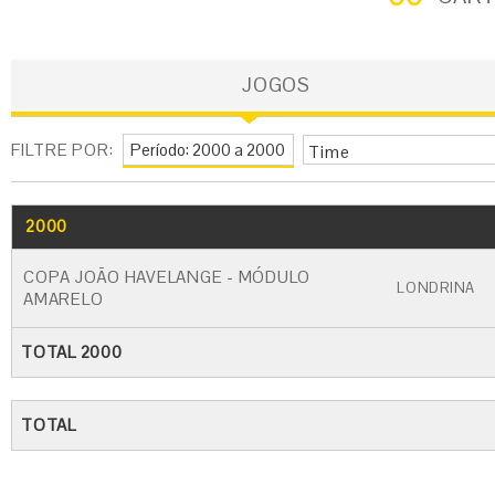
JOGOS
FILTRE POR:
Time
2000
GO
CARTÃO AMARELO
CARTÃO VERM
COPA JOÃO HAVELANGE - MÓDULO
LONDRINA
AMARELO
TOTAL 2000
TOTAL