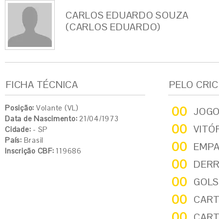
CARLOS EDUARDO SOUZA
(CARLOS EDUARDO)
FICHA TÉCNICA
PELO CRI
Posição:
Volante (VL)
00
JOG
Data de Nascimento:
21/04/1973
00
VITÓ
Cidade:
- SP
País:
Brasil
00
EMP
Inscrição CBF:
119686
00
DER
00
GOLS
00
CART
00
CART