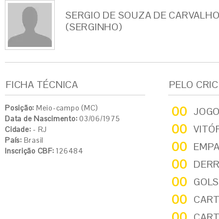
SERGIO DE SOUZA DE CARVALH
(SERGINHO)
FICHA TÉCNICA
PELO CRI
Posição:
Meio-campo (MC)
00
JOG
Data de Nascimento:
03/06/1975
00
VITÓ
Cidade:
- RJ
País:
Brasil
00
EMP
Inscrição CBF:
126484
00
DER
00
GOLS
00
CART
00
CART