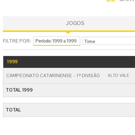
JOGOS
FILTRE POR:
Time
1999
GO
CARTÃO AMARELO
CARTÃO VERM
CAMPEONATO CATARINENSE - 1ª DIVISÃO
ALTO VALE
TOTAL 1999
TOTAL