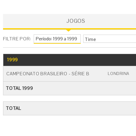
JOGOS
FILTRE POR:
Time
1999
GO
CARTÃO AMARELO
CARTÃO VERME
CAMPEONATO BRASILEIRO - SÉRIE B
LONDRINA
TOTAL 1999
TOTAL