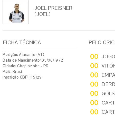
JOEL PREISNER
(JOEL)
FICHA TÉCNICA
PELO CRI
Posição:
Atacante (AT)
00
JOG
Data de Nascimento:
05/06/1972
00
VITÓ
Cidade:
Chopinzinho - PR
País:
Brasil
00
EMP
Inscrição CBF:
115129
00
DER
00
GOLS
00
CART
00
CART