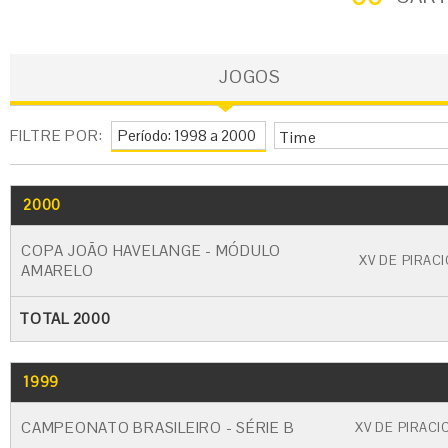
JOGOS
FILTRE POR:
Time
2000
GO
CARTÃO AMARELO
CARTÃO VERM
COPA JOÃO HAVELANGE - MÓDULO
XV DE PIRAC
AMARELO
TOTAL 2000
1999
GO
CARTÃO AMARELO
CARTÃO VERME
CAMPEONATO BRASILEIRO - SÉRIE B
XV DE PIRACI