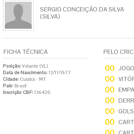
SERGIO CONCEIÇÃO DA SILVA
(SILVA)
FICHA TÉCNICA
PELO CRI
Posição:
Volante (VL)
00
JOG
Data de Nascimento:
12/11/1977
00
VITÓ
Cidade:
Cuiabá - MT
País:
Brasil
00
EMP
Inscrição CBF:
136420
00
DER
00
GOLS
00
CART
00
CART