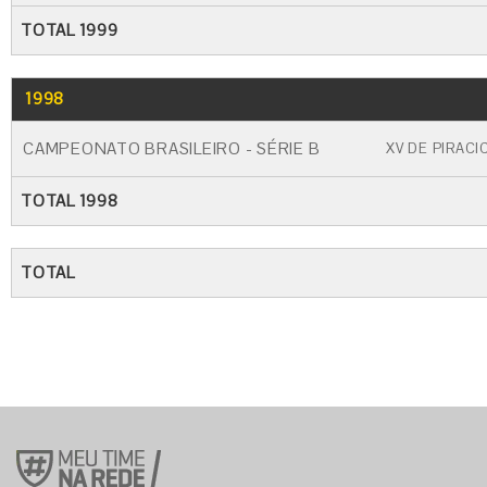
TOTAL 1999
1998
GO
CARTÃO AMARELO
CARTÃO VERME
CAMPEONATO BRASILEIRO - SÉRIE B
XV DE PIRACI
TOTAL 1998
TOTAL