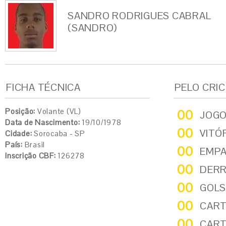
SANDRO RODRIGUES CABRAL
(SANDRO)
FICHA TÉCNICA
PELO CRI
Posição:
Volante (VL)
00
JOG
Data de Nascimento:
19/10/1978
00
VITÓ
Cidade:
Sorocaba - SP
País:
Brasil
00
EMP
Inscrição CBF:
126278
00
DER
00
GOLS
00
CART
00
CART