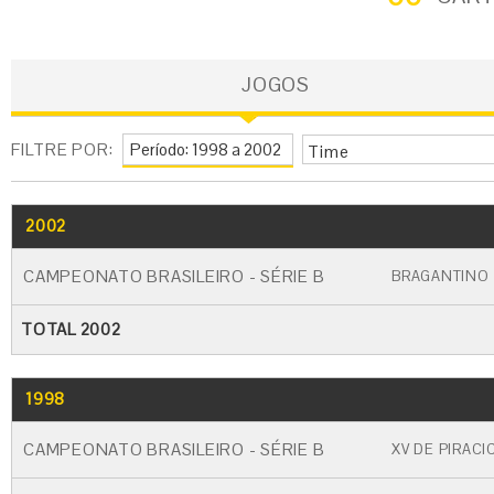
JOGOS
FILTRE POR:
Time
2002
GO
CARTÃO AMARELO
CARTÃO VERME
CAMPEONATO BRASILEIRO - SÉRIE B
BRAGANTINO
TOTAL 2002
1998
GO
CARTÃO AMARELO
CARTÃO VERME
CAMPEONATO BRASILEIRO - SÉRIE B
XV DE PIRACI