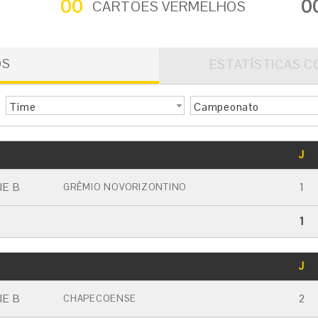
00
0
CARTÕES VERMELHOS
OS
ESTATÍSTICAS C
Time
Campeonato
GOLS
J
CARTÃO AMARELO
CARTÃO VERMELHO
IE B
1
GRÊMIO NOVORIZONTINO
1
GOLS
J
CARTÃO AMARELO
CARTÃO VERMELHO
IE B
2
CHAPECOENSE