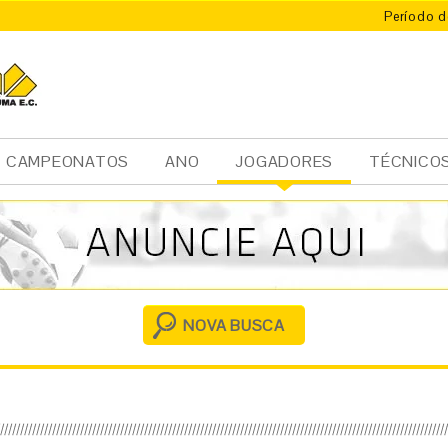
Período d
CAMPEONATOS
ANO
JOGADORES
TÉCNICO
Ini
cia
l
NOVA BUSCA