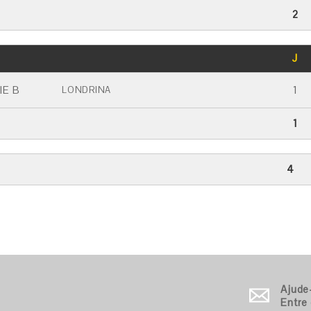
2
GOLS
J
CARTÃO AMARELO
CARTÃO VERMELHO
IE B
1
LONDRINA
1
4
Ajude
Entre