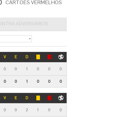
0
CARTÕES VERMELHOS
ONTRA ADVERSÁRIOS
V
E
D
0
0
1
0
0
0
0
0
1
0
0
0
V
E
D
0
0
2
1
0
0