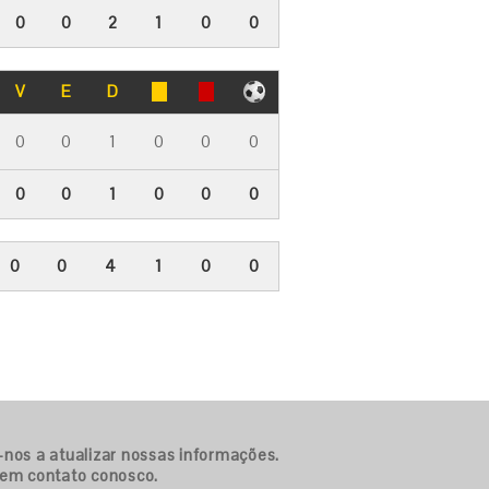
0
0
2
1
0
0
V
E
D
0
0
1
0
0
0
0
0
1
0
0
0
0
0
4
1
0
0
-nos a atualizar nossas informações.
 em contato conosco.