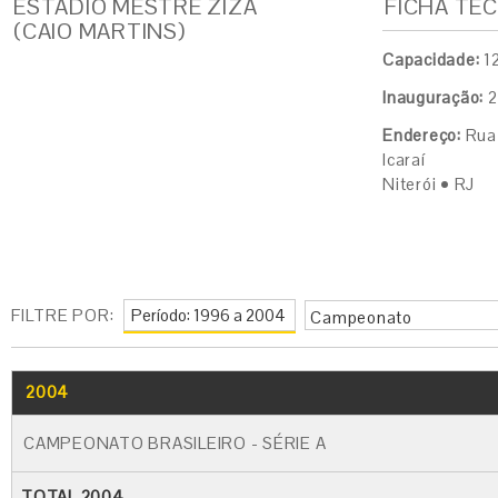
ESTÁDIO MESTRE ZIZA
FICHA TÉ
(CAIO MARTINS)
Capacidade:
12
Inauguração:
2
Endereço:
Rua 
Icaraí
Niterói • RJ
FILTRE POR:
Campeonato
2004
CAMPEONATO BRASILEIRO - SÉRIE A
TOTAL 2004