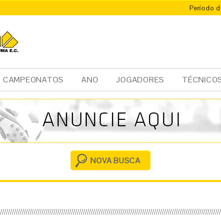
Período d
CAMPEONATOS
ANO
JOGADORES
TÉCNICO
Ini
cia
l
NOVA BUSCA