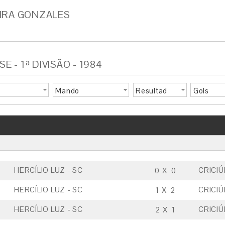
EIRA GONZALES
- 1ª DIVISÃO - 1984
Mando
Resultad
Gols
o
HERCÍLIO LUZ - SC
CRICI
0
X
0
HERCÍLIO LUZ - SC
CRICI
1
X
2
HERCÍLIO LUZ - SC
CRICI
2
X
1