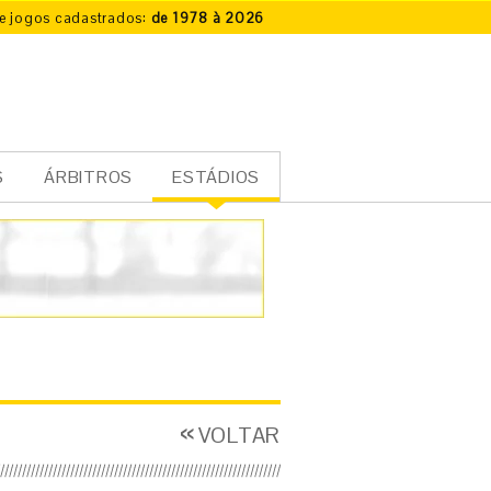
e jogos cadastrados:
de 1978 à 2026
S
ÁRBITROS
ESTÁDIOS
VOLTAR