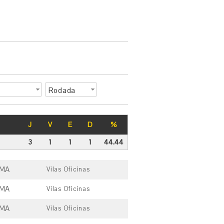
Rodada
J
V
E
D
%
3
1
1
1
44.44
ÚMA
Vilas Oficinas
ÚMA
Vilas Oficinas
ÚMA
Vilas Oficinas