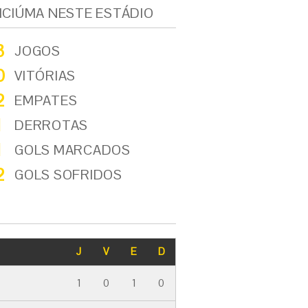
ICIÚMA NESTE ESTÁDIO
3
JOGOS
0
VITÓRIAS
2
EMPATES
1
DERROTAS
1
GOLS MARCADOS
2
GOLS SOFRIDOS
J
V
E
D
1
0
1
0