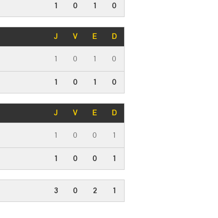
1
0
1
0
J
V
E
D
1
0
1
0
1
0
1
0
J
V
E
D
1
0
0
1
1
0
0
1
3
0
2
1