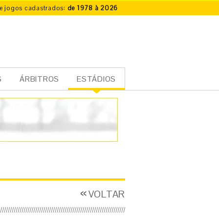
e jogos cadastrados:
de 1978 à 2026
S
ÁRBITROS
ESTÁDIOS
VOLTAR