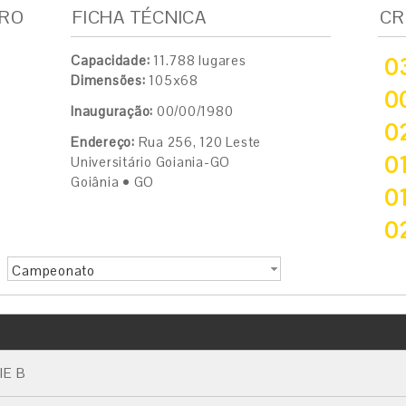
IRO
FICHA TÉCNICA
CR
Capacidade:
11.788 lugares
0
Dimensões:
105x68
0
Inauguração:
00/00/1980
0
Endereço:
Rua 256, 120 Leste
0
Universitário Goiania-GO
Goiânia • GO
0
0
Campeonato
IE B