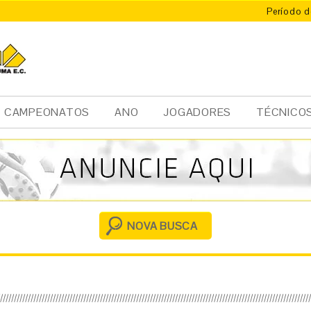
Período d
CAMPEONATOS
ANO
JOGADORES
TÉCNICO
Ini
cia
l
NOVA BUSCA