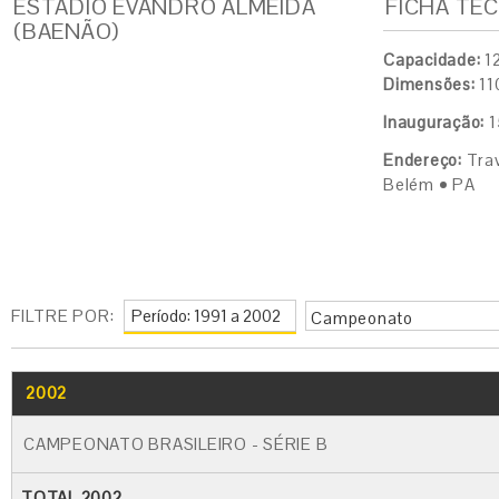
ESTÁDIO EVANDRO ALMEIDA
FICHA TÉ
(BAENÃO)
Capacidade:
12
Dimensões:
11
Inauguração:
1
Endereço:
Trav
Belém • PA
FILTRE POR:
Campeonato
2002
CAMPEONATO BRASILEIRO - SÉRIE B
TOTAL 2002