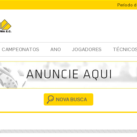
Período d
CAMPEONATOS
ANO
JOGADORES
TÉCNICO
Ini
cia
l
NOVA BUSCA