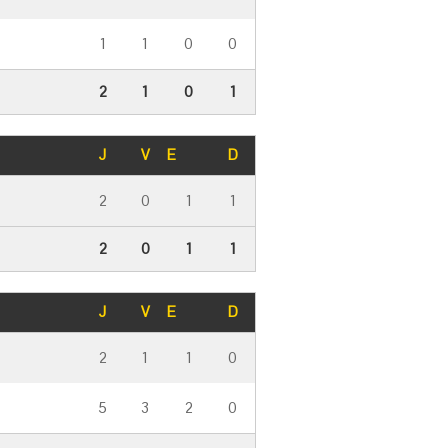
1
1
0
0
2
1
0
1
J
V
E
D
2
0
1
1
2
0
1
1
J
V
E
D
2
1
1
0
5
3
2
0