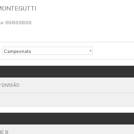
 MONTEGUTTI
to: 00/00/0000
Campeonato
 DIVISÃO
IE B