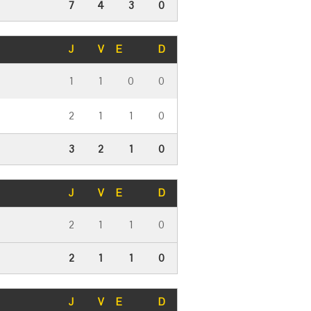
7
4
3
0
J
V
E
D
1
1
0
0
2
1
1
0
3
2
1
0
J
V
E
D
2
1
1
0
2
1
1
0
J
V
E
D