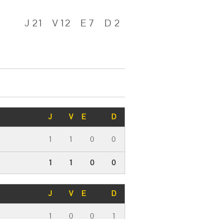
J 21
V 12
E 7
D 2
J
V
E
D
1
1
0
0
1
1
0
0
J
V
E
D
1
0
0
1